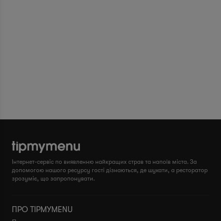
Інтернет-сервіс по виявленню найкращих страв та напоїв міста. За
допомогою нашого ресурсу гості дізнаються, де шукати, а ресторатор
зрозуміє, що запропонувати.
ПРО TIPMYMENU