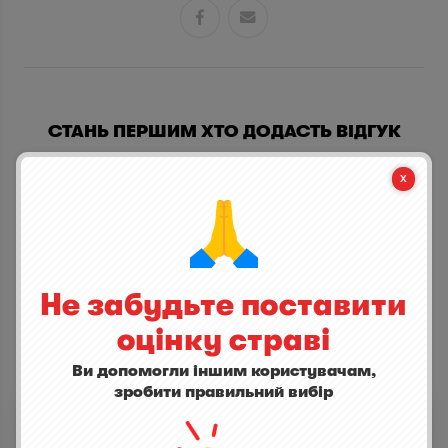


СТАНЬ ПЕРШИМ ХТО ДОДАСТЬ ВІДГУК
написати відгук
Не забудьте поставити
оцінку страві
Ви допомогли іншим користувачам,
ІНШІ СТРАВИ
зробити правильний вибір
Капучино
0,0
(0)