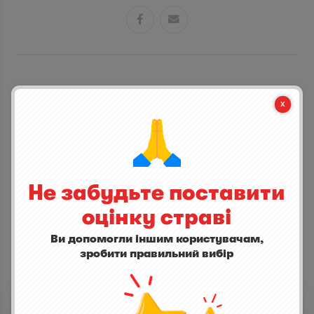


СТАНЬ ПЕРШИМ ХТО ДОДАСТЬ ВІДГУК
написати відгук
Не забудьте поставити
оцінку страві
Ви допомогли іншим користувачам,
зробити правильний вибір
ІНШІ СТРАВИ
Фіш енд чіпс із сома