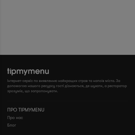
Інтернет-сервіс по виявленню найкращих страв та напоїв міста. За
допомогою нашого ресурсу гості дізнаються, де шукати, а ресторатор
зрозуміє, що запропонувати.
ПРО TIPMYMENU
Про нас
Блог