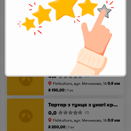
5,0
(1)
Fishkultura, вул. Мечникова, 16
0.9 км
₴ 150,00
1 sv
Севіче з товстолоба та манго
1,0
(1)
Fishkultura, вул. Мечникова, 16
0.9 км
₴ 150,00
1 sv
Попкорн з рапанів
0,0
(0)
Fishkultura, вул. Мечникова, 16
0.9 км
₴ 150,00
1 sv
Тартар з тунця з унагі кремом
0,0
(0)
Fishkultura, вул. Мечникова, 16
0.9 км
₴ 200,00
1 sv