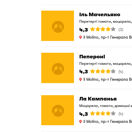
Іль Мачельяно
Перетерті томати, моцарела,
Ваш вибір - гостра або ні.
4,3
(3)
il Molino, пр-т Генерала 
Пепероні
Перетерті томати, моцарела,
4,3
(4)
il Molino, пр-т Генерала 
Ла Кампанья
Моцарела, томати, домашні к
олія.
4,3
(4)
il Molino, пр-т Генерала 