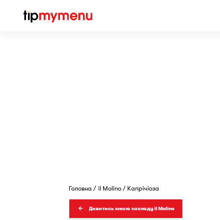
Головна
il Molino
Капрічіоза
Дивитись меню закладу il Molino