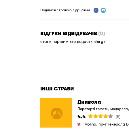
Поділися стравою з друзями


ВІДГУКИ ВІДВІДУВАЧІВ
(0)
стань першим хто додасть відгук
ІНШІ СТРАВИ
Диявола
Перетерті томати, моцарела,
4,4
(5)
il Molino, пр-т Генерала 