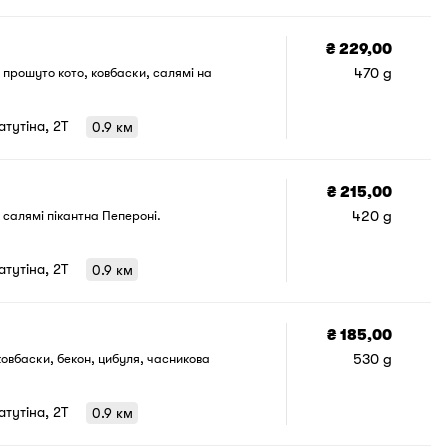
₴ 229,00
470 g
 прошуто кото, ковбаски, салямі на
Ватутіна, 2T
0.9 км
₴ 215,00
420 g
 салямі пікантна Пепероні.
1
/
1
Ватутіна, 2T
0.9 км
₴ 185,00
530 g
овбаски, бекон, цибуля, часникова
Ватутіна, 2T
0.9 км