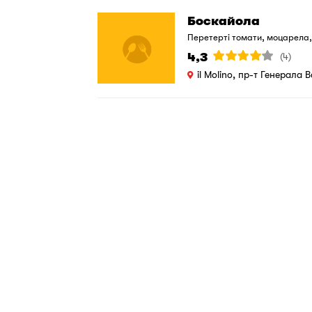
Боскайола
Перетерті томати, моцарела,
пармезан.
4,3
(4)
il Molino, пр-т Генерала 