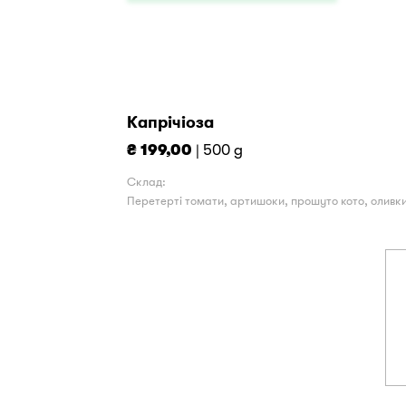
Капрічіоза
₴ 199,00
| 500 g
Склад:
Перетерті томати, артишоки, прошуто кото, оливки