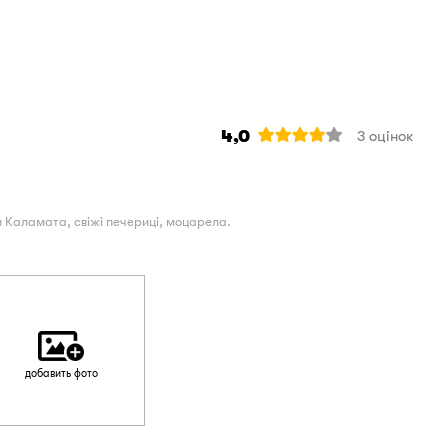
4,0
3
оцінок
 Каламата, свіжі печериці, моцарела.
добавить фото