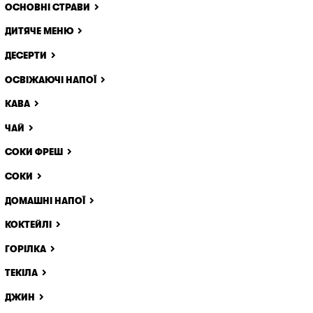
ОСНОВНІ СТРАВИ
ДИТЯЧЕ МЕНЮ
x
ДЕСЕРТИ
ОСВІЖАЮЧІ НАПОЇ
ще одне
идалити
КАВА
ЧАЙ
СОКИ ФРЕШ
СОКИ
ДОМАШНІ НАПОЇ
КОКТЕЙЛІ
ГОРІЛКА
ТЕКІЛА
ДЖИН