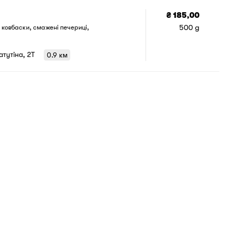
₴ 185,00
500 g
 ковбаски, смажені печериці,
Ватутіна, 2T
0.9 км