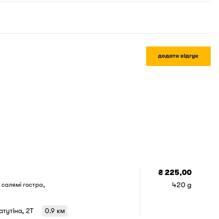
додати відгук
додати 
в
₴ 225,00
420 g
 салямі гостра,
Ватутіна, 2T
0.9 км