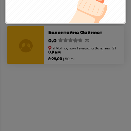
il Molino, пр-т Генерала Ватутіна, 2T
0.9 км
₴ 189,00
50 ml
Белентайнс Файнест
0,0
(0)
il Molino, пр-т Генерала Ватутіна, 2T
0.9 км
₴ 99,00
50 ml