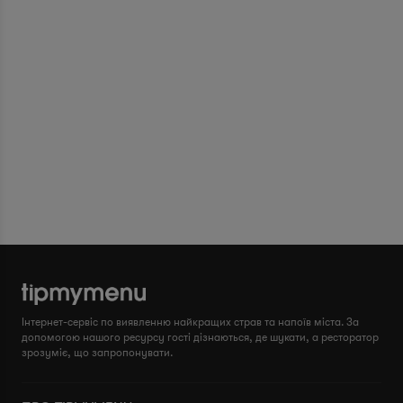
Інтернет-сервіс по виявленню найкращих страв та напоїв міста. За
допомогою нашого ресурсу гості дізнаються, де шукати, а ресторатор
зрозуміє, що запропонувати.