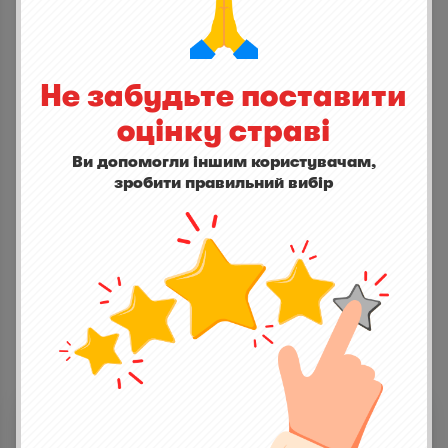


Не забудьте поставити
оцінку страві
СТАНЬ ПЕРШИМ ХТО ДОДАСТЬ ВІДГУК
Ви допомогли іншим користувачам,
написати відгук
зробити правильний вибір
ІНШІ СТРАВИ
Чівас Рігал 12 років
0,0
(0)