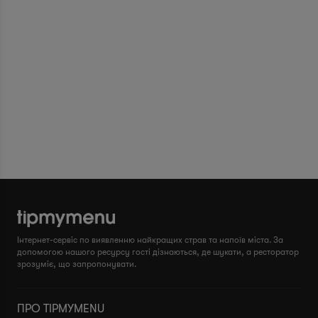
Інтернет-сервіс по виявленню найкращих страв та напоїв міста. За
допомогою нашого ресурсу гості дізнаються, де шукати, а ресторатор
зрозуміє, що запропонувати.
ПРО TIPMYMENU