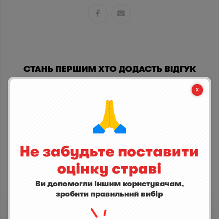


СТАНЬ ПЕРШИМ ХТО ДОДАСТЬ ВІДГУК
написати відгук
Не забудьте поставити
оцінку страві
Ви допомогли іншим користувачам,
ІНШІ СТРАВИ
зробити правильний вибір
Диявола