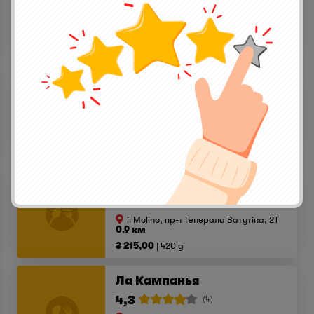
4,4
(5)
il Molino, пр-т Генерала Ватутіна, 2T
0.9 км
₴ 225,00
420 g
Іль Мачельяно
4,3
(3)
il Molino, пр-т Генерала Ватутіна, 2T
0.9 км
₴ 229,00
470 g
Пепероні
4,3
(4)
il Molino, пр-т Генерала Ватутіна, 2T
0.9 км
₴ 215,00
420 g
Ла Кампанья
4,3
(4)