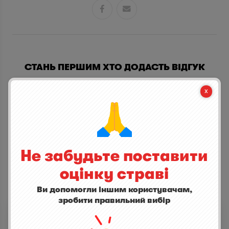


СТАНЬ ПЕРШИМ ХТО ДОДАСТЬ ВІДГУК
написати відгук
Не забудьте поставити
оцінку страві
Ви допомогли іншим користувачам,
ІНШІ СТРАВИ
зробити правильний вибір
Еспресо
0,0
(0)