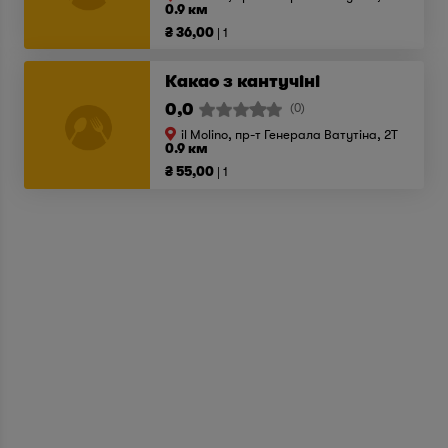
0.9 км
₴ 36,00
1
Какао з кантучіні
0,0
(0)
il Molino, пр-т Генерала Ватутіна, 2T
0.9 км
₴ 55,00
1