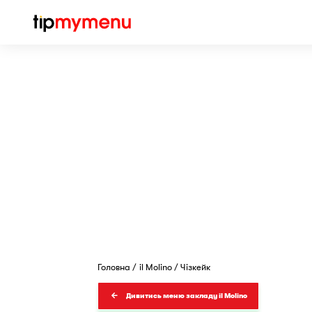
Головна
il Molino
Чізкейк
Дивитись меню закладу il Molino