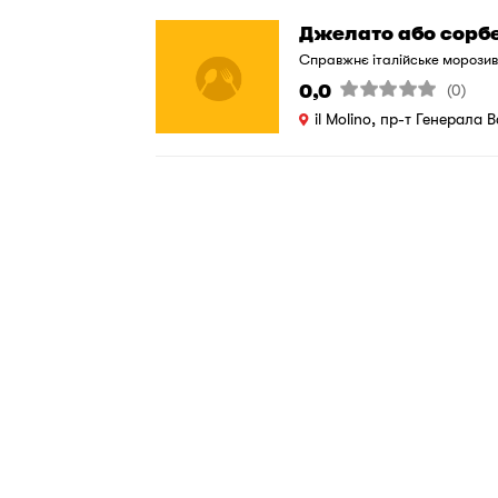
Джелато або сорб
Справжнє італійське морозив
0,0
(0)
il Molino, пр-т Генерала 