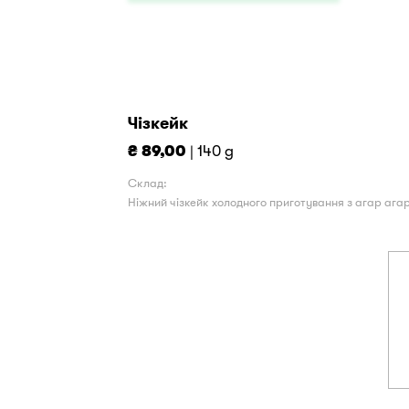
Чізкейк
₴ 89,00
| 140 g
Склад:
Ніжний чізкейк холодного приготування з агар а