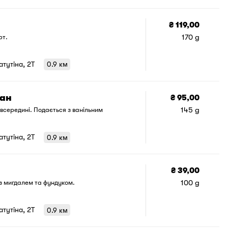
₴ 119,00
170 g
рт.
Ватутіна, 2T
0.9 км
ан
₴ 95,00
145 g
всередині. Подається з ванільним
1
/
1
Ватутіна, 2T
0.9 км
₴ 39,00
100 g
 з мигдалем та фундуком.
Ватутіна, 2T
0.9 км