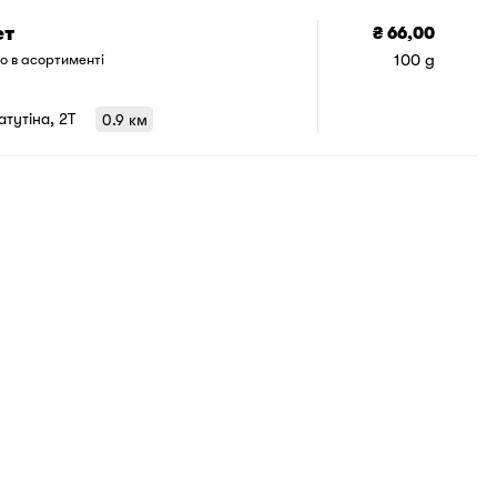
ет
₴ 66,00
100 g
о в асортименті
Ватутіна, 2T
0.9 км