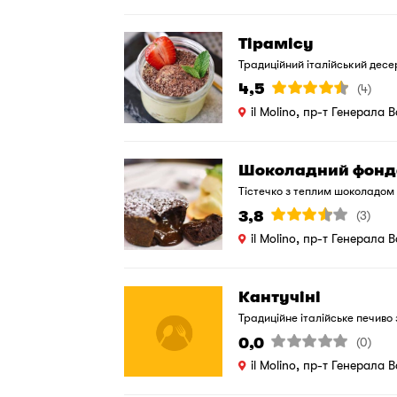
Тірамісу
Традиційний італійський десе
4,5
(4)
il Molino, пр-т Генерала 
Шоколадний фонд
Тістечко з теплим шоколадом 
морозивом.
3,8
(3)
il Molino, пр-т Генерала 
Кантучіні
Традиційне італійське печиво
0,0
(0)
il Molino, пр-т Генерала 