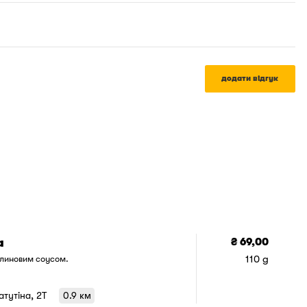
додати відгук
додати 
в
а
₴ 69,00
110 g
алиновим соусом.
Ватутіна, 2T
0.9 км