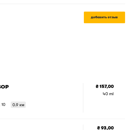
добавить отзыв
SOP
₴ 157,00
40 ml
, 10
0.9 км
₴ 93,00