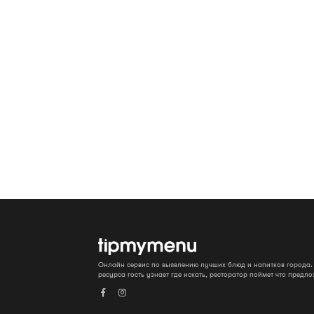
Онлайн сервис по выявлению лучших блюд и напитков города
ресурса гость узнает где искать, ресторатор поймет что предло

