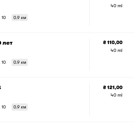
добавить е
40 ml
, 10
0.9 км
 лет
₴ 110,00
40 ml
, 10
0.9 км
S
₴ 121,00
40 ml
, 10
0.9 км