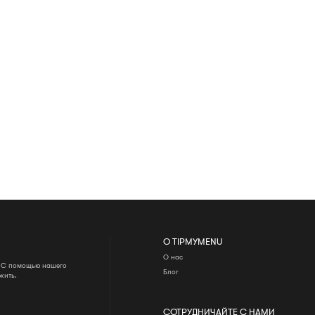
О TIPMYMENU
О нас
. С помощью нашего
Блог
жить.
СОТРУДНИЧАЙТЕ С НАМИ