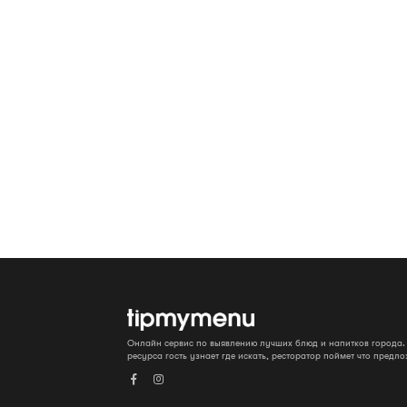
Онлайн сервис по выявлению лучших блюд и напитков города
ресурса гость узнает где искать, ресторатор поймет что предло

