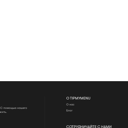
О TIPMYMENU
О нас
. С помощью нашего
Блог
жить.
СОТРУДНИЧАЙТЕ С НАМИ