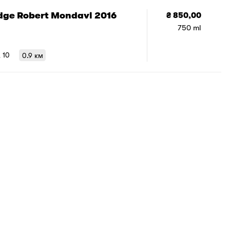
dge Robert Mondavi 2016
₴ 850,00
750 ml
, 10
0.9 км
1
/
1