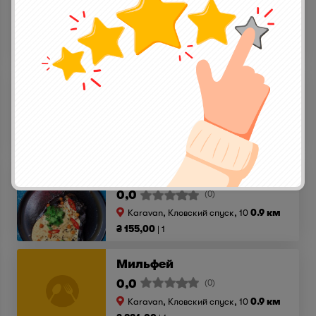
0,0
(0)
Karavan, Кловский спуск, 10
0.9 км
₴ 150,00
1
Беби ромен с камчатским крабом
0,0
(0)
Karavan, Кловский спуск, 10
0.9 км
₴ 1140,00
1
Запеченный баклажан с хумусом
0,0
(0)
Karavan, Кловский спуск, 10
0.9 км
₴ 155,00
1
Мильфей
0,0
(0)
Karavan, Кловский спуск, 10
0.9 км