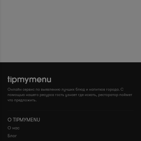
Онлайн сервис по выявлению лучших блюд и напитков города. С
помощью нашего ресурса гость узнает где искать, ресторатор поймет
что предложить.
О TIPMYMENU
О нас
Блог