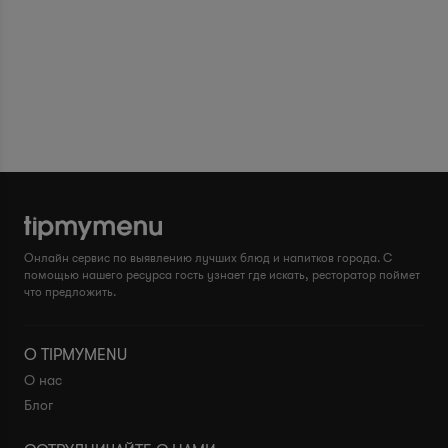
Онлайн сервис по выявлению лучших блюд и напитков города. С
помощью нашего ресурса гость узнает где искать, ресторатор поймет
что предложить.
О TIPMYMENU
О нас
Блог