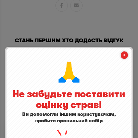


СТАНЬ ПЕРШИМ ХТО ДОДАСТЬ ВІДГУК
написати відгук
Не забудьте поставити
оцінку страві
Ви допомогли іншим користувачам,
ІНШІ СТРАВИ
зробити правильний вибір
Віскі Islay Mist Original
5,0
(1)