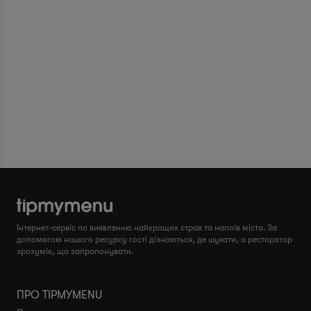
Інтернет-сервіс по виявленню найкращих страв та напоїв міста. За
допомогою нашого ресурсу гості дізнаються, де шукати, а ресторатор
зрозуміє, що запропонувати.
ПРО TIPMYMENU