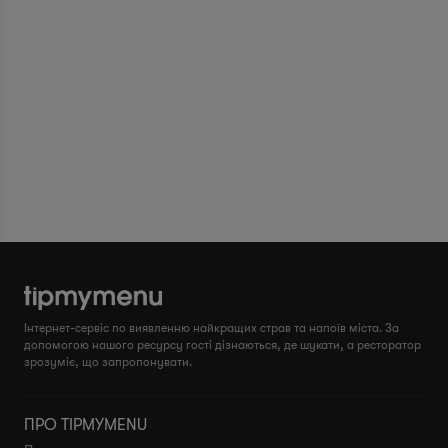
Інтернет-сервіс по виявленню найкращих страв та напоїв міста. За
допомогою нашого ресурсу гості дізнаються, де шукати, а ресторатор
зрозуміє, що запропонувати.
ПРО TIPMYMENU