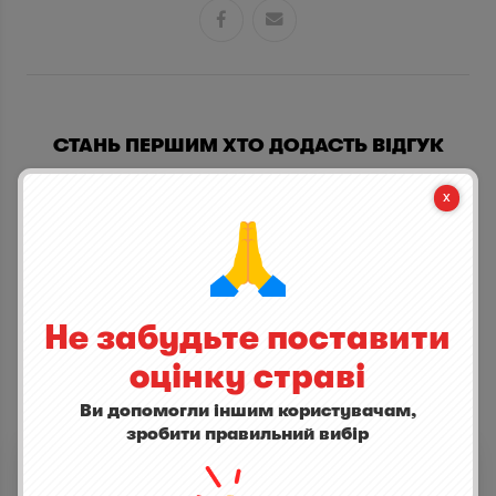


СТАНЬ ПЕРШИМ ХТО ДОДАСТЬ ВІДГУК
написати відгук
Не забудьте поставити
оцінку страві
Ви допомогли іншим користувачам,
ІНШІ СТРАВИ
зробити правильний вибір
Віскі Islay Mist Original
5,0
(1)