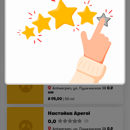
Antwerpen, ул. Пушкинская 38
0.9
км
₴ 69,00
50 ml
Коньяк Jean Fillioux COQ
0,0
(0)
Antwerpen, ул. Пушкинская 38
0.9
км
₴ 220,00
50 ml
Віскі Jack Daniels
0,0
(0)
Antwerpen, ул. Пушкинская 38
0.9
км
₴ 95,00
50 ml
Настойка Aperol
0,0
(0)
Antwerpen, ул. Пушкинская 38
0.9