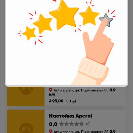
Antwerpen, ул. Пушкинская 38
0.9
км
₴ 69,00
50 ml
Коньяк Jean Fillioux COQ
0,0
(0)
Antwerpen, ул. Пушкинская 38
0.9
км
₴ 220,00
50 ml
Віскі Jack Daniels
0,0
(0)
Antwerpen, ул. Пушкинская 38
0.9
км
₴ 95,00
50 ml
Настойка Aperol
0,0
(0)
Antwerpen, ул. Пушкинская 38
0.9