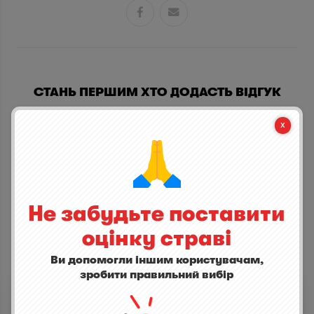


СТАНЬ ПЕРШИМ ХТО ДОДАСТЬ ВІДГУК
написати відгук
Не забудьте поставити
оцінку страві
Ви допомогли іншим користувачам,
ІНШІ СТРАВИ
зробити правильний вибір
Віскі Islay Mist Original
5,0
(1)