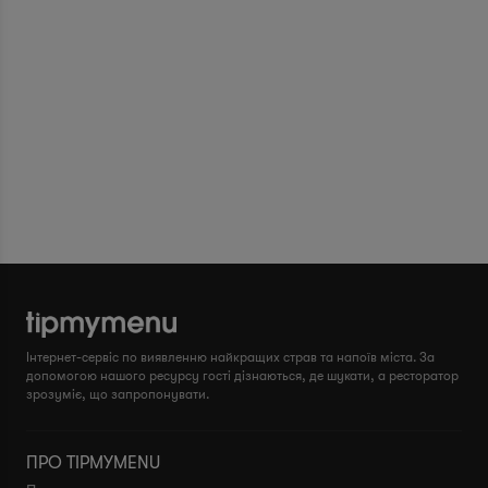
Інтернет-сервіс по виявленню найкращих страв та напоїв міста. За
допомогою нашого ресурсу гості дізнаються, де шукати, а ресторатор
зрозуміє, що запропонувати.
ПРО TIPMYMENU