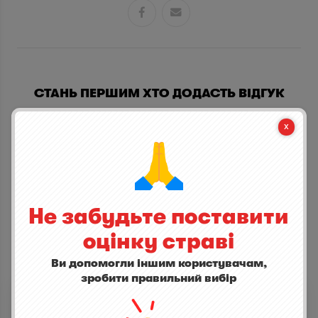


СТАНЬ ПЕРШИМ ХТО ДОДАСТЬ ВІДГУК
написати відгук
Не забудьте поставити
оцінку страві
Ви допомогли іншим користувачам,
ІНШІ СТРАВИ
зробити правильний вибір
Hoegaarden
1,0
(1)