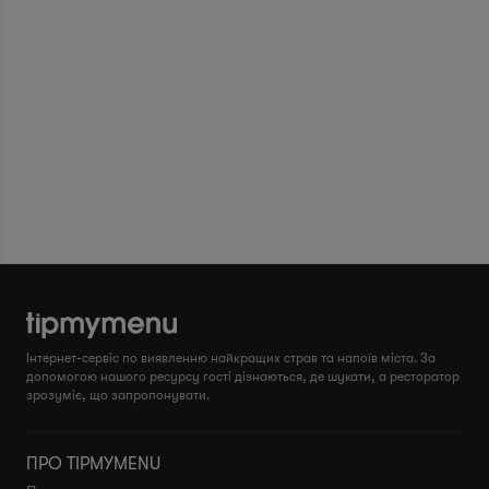
Інтернет-сервіс по виявленню найкращих страв та напоїв міста. За
допомогою нашого ресурсу гості дізнаються, де шукати, а ресторатор
зрозуміє, що запропонувати.
ПРО TIPMYMENU