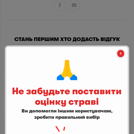


СТАНЬ ПЕРШИМ ХТО ДОДАСТЬ ВІДГУК
написати відгук
Не забудьте поставити
оцінку страві
Ви допомогли іншим користувачам,
ІНШІ СТРАВИ
зробити правильний вибір
Тартар з лосося з авокадо та хіяші
5,0
(1)