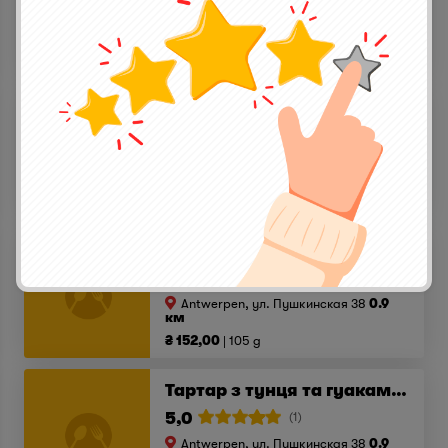
Antwerpen, ул. Пушкинская 38
0.9
км
₴ 210,00
175 g
Тартар з телятини з тостами та міксом салату
5,0
(1)
Antwerpen, ул. Пушкинская 38
0.9
км
₴ 179,00
150 g
Карпаччо з телятини
5,0
(1)
Antwerpen, ул. Пушкинская 38
0.9
км
₴ 152,00
105 g
Тартар з тунця та гуакамоле
5,0
(1)
Antwerpen, ул. Пушкинская 38
0.9