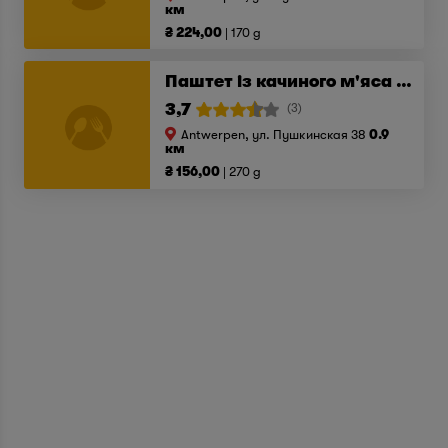
км
₴ 224,00
170 g
Паштет із качиного м'яса з цибулевим конфітюром
3,7
(3)
Antwerpen, ул. Пушкинская 38
0.9
км
₴ 156,00
270 g