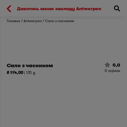
Киев
Дивитись меню закладу Antwerpen
Головна
Antwerpen
Сало з часником
0,0
Сало з часником
0
оцінок
₴ 114,00
| 170 g