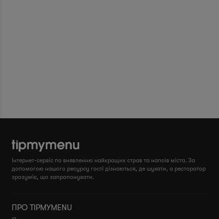
Інтернет-сервіс по виявленню найкращих страв та напоїв міста. За
допомогою нашого ресурсу гості дізнаються, де шукати, а ресторатор
зрозуміє, що запропонувати.
ПРО TIPMYMENU