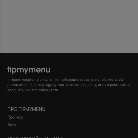
Інтернет-сервіс по виявленню найкращих страв та напоїв міста. За
допомогою нашого ресурсу гості дізнаються, де шукати, а ресторатор
зрозуміє, що запропонувати.
ПРО TIPMYMENU
Про нас
Блог