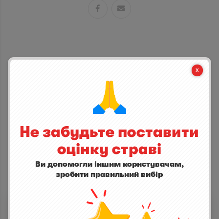


СТАНЬ ПЕРШИМ ХТО ДОДАСТЬ ВІДГУК
написати відгук
Не забудьте поставити
оцінку страві
Ви допомогли іншим користувачам,
зробити правильний вибір
ІНШІ СТРАВИ
Картофель пюре с пармезаном
0,0
(0)