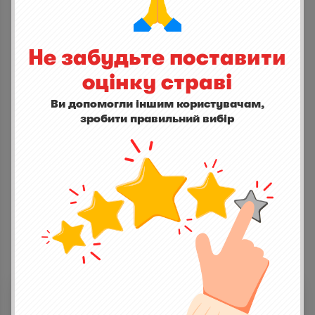


Не забудьте поставити
оцінку страві
СТАНЬ ПЕРШИМ ХТО ДОДАСТЬ ВІДГУК
Ви допомогли іншим користувачам,
написати відгук
зробити правильний вибір
ІНШІ СТРАВИ
Авокадо с яблоком
0,0
(0)