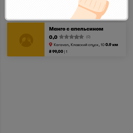
Karavan, Кловский спуск, 10
0.9 км
₴ 99,00
1
Манго с апельсином
0,0
(0)
Karavan, Кловский спуск, 10
0.9 км
₴ 99,00
1