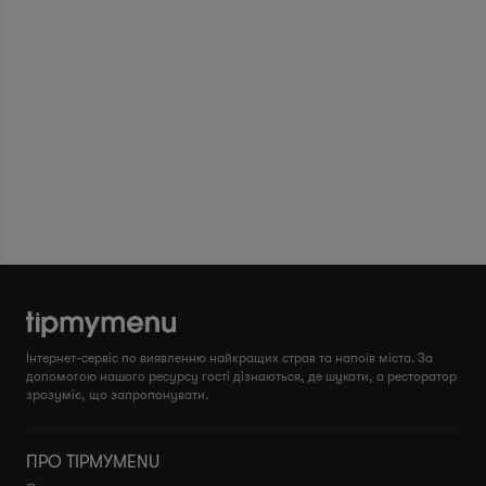
Інтернет-сервіс по виявленню найкращих страв та напоїв міста. За
допомогою нашого ресурсу гості дізнаються, де шукати, а ресторатор
зрозуміє, що запропонувати.
ПРО TIPMYMENU