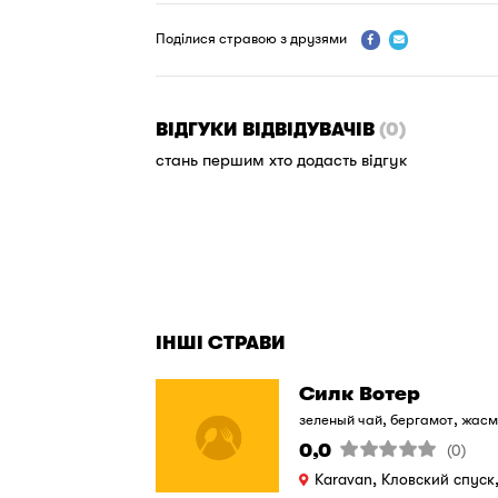
Поділися стравою з друзями


ВІДГУКИ ВІДВІДУВАЧІВ
(0)
стань першим хто додасть відгук
ІНШІ СТРАВИ
Силк Вотер
зеленый чай, бергамот, жасм
0,0
(0)
Karavan, Кловский спуск