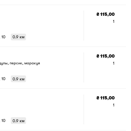
додати 
в
₴ 115,00
1
, 10
0.9 км
₴ 115,00
1
дулы, персик, маракуя
, 10
0.9 км
₴ 115,00
1
, 10
0.9 км