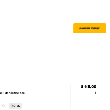
додати відгук
₴ 115,00
1
ин, лепестки роз
, 10
0.9 км