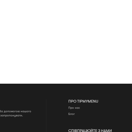
ПРО TIPMYMENU
Про нас
. За допомогою нашого
Блог
о запропонувати.
СПІВПРАЦЮЙТЕ З НАМИ