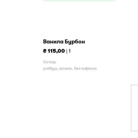
Ванила Бурбон
₴ 115,00
| 1
Склад:
ройбуш, ваниль. без кофеина