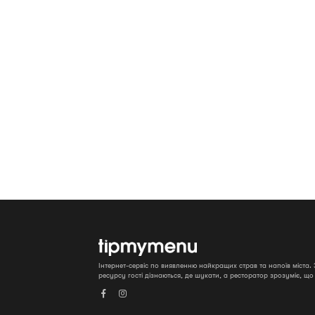
Інтернет-сервіс по виявленню найкращих страв та напоїв міста
ресурсу гості дізнаються, де шукати, а ресторатор зрозуміє, щ

