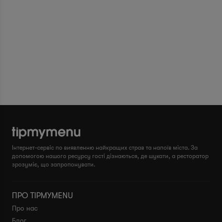
Інтернет-сервіс по виявленню найкращих страв та напоїв міста. За
допомогою нашого ресурсу гості дізнаються, де шукати, а ресторатор
зрозуміє, що запропонувати.
ПРО TIPMYMENU
Про нас
Блог