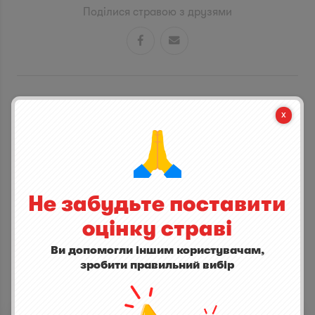
Поділися стравою з друзями


СТАНЬ ПЕРШИМ ХТО ДОДАСТЬ ВІДГУК
написати відгук
Не забудьте поставити
оцінку страві
Ви допомогли іншим користувачам,
зробити правильний вибір
ІНШІ СТРАВИ