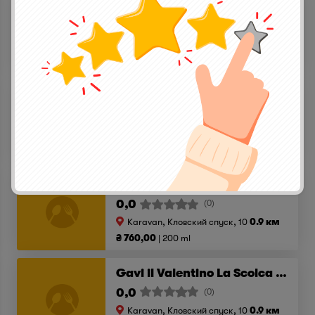
Sauvignon Blanc Spy Valley 2017
0,0
(0)
Karavan, Кловский спуск, 10
0.9 км
₴ 160,00
150 ml
Chenin Blanc Savanha Spier Wines 2017
0,0
(0)
Karavan, Кловский спуск, 10
0.9 км
₴ 680,00
750 ml
Tokaji 5 puttonyos Disznoko 2000
0,0
(0)
Karavan, Кловский спуск, 10
0.9 км
₴ 760,00
200 ml
Gavi il Valentino La Scolca D.O.C.G. 2017
0,0
(0)
Karavan, Кловский спуск, 10
0.9 км