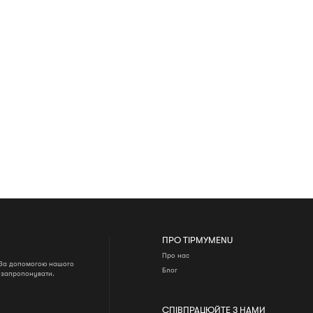
ПРО TIPMYMENU
Про нас
. За допомогою нашого
Блог
о запропонувати.
СПІВПРАЦЮЙТЕ З НАМИ