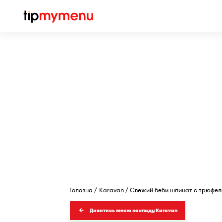
Головна
Karavan
Свежий беби шпинат с трюфе
Дивитись меню закладу Karavan