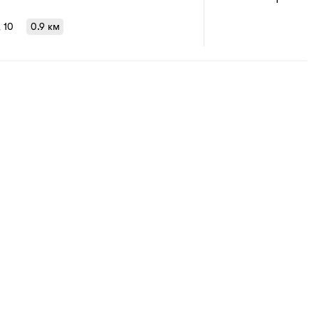
, 10
0.9 км
1
/
1