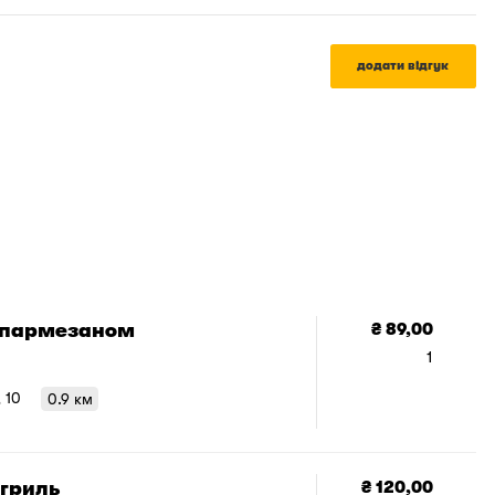
додати відгук
 пармезаном
₴ 89,00
1
, 10
0.9 км
 гриль
₴ 120,00