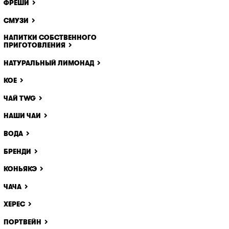
ФРЕШИ
ще одне
идалити
СМУЗИ
НАПИТКИ СОБСТВЕННОГО
ПРИГОТОВЛЕНИЯ
НАТУРАЛЬНЫЙ ЛИМОНАД
КОЕ
ЧАЙ TWG
НАШИ ЧАИ
ВОДА
БРЕНДИ
КОНЬЯКЭ
ЧАЧА
ХЕРЕС
ПОРТВЕЙН