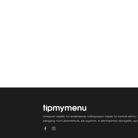
Інтернет-сервіс по виявленню найкращих страв та напоїв міста
ресурсу гості дізнаються, де шукати, а ресторатор зрозуміє, щ

