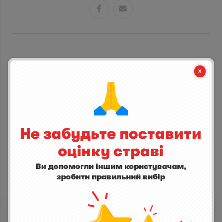


СТАНЬ ПЕРШИМ ХТО ДОДАСТЬ ВІДГУК
написати відгук
Не забудьте поставити
оцінку страві
Ви допомогли іншим користувачам,
зробити правильний вибір
ІНШІ СТРАВИ
Lupicaia Castello del Terriccio I.G.T. 2015
0,0
(0)