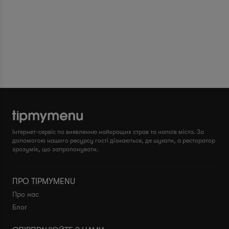
Інтернет-сервіс по виявленню найкращих страв та напоїв міста. За
допомогою нашого ресурсу гості дізнаються, де шукати, а ресторатор
зрозуміє, що запропонувати.
ПРО TIPMYMENU
Про нас
Блог