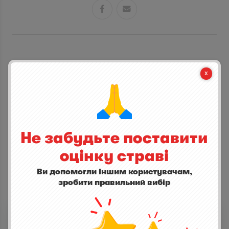


СТАНЬ ПЕРШИМ ХТО ДОДАСТЬ ВІДГУК
написати відгук
Не забудьте поставити
оцінку страві
Ви допомогли іншим користувачам,
зробити правильний вибір
ІНШІ СТРАВИ
Яблоко
0,0
(0)