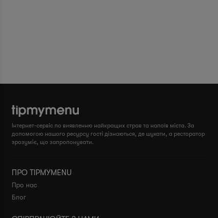
Інтернет-сервіс по виявленню найкращих страв та напоїв міста. За
допомогою нашого ресурсу гості дізнаються, де шукати, а ресторатор
зрозуміє, що запропонувати.
ПРО TIPMYMENU
Про нас
Блог