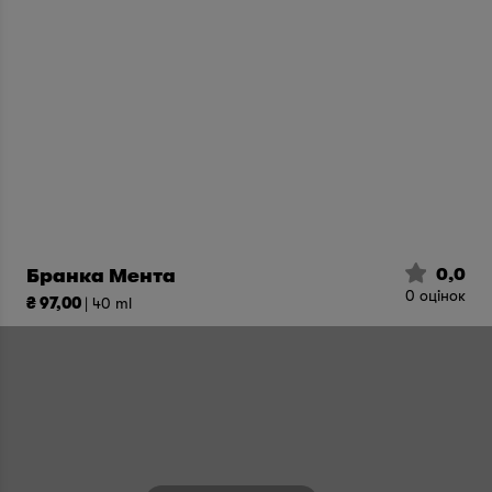
0,0
Бранка Мента
0
оцінок
₴ 97,00
| 40 ml