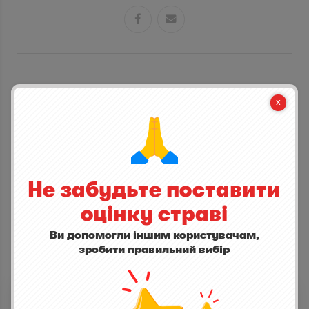


СТАНЬ ПЕРШИМ ХТО ДОДАСТЬ ВІДГУК
написати відгук
Не забудьте поставити
оцінку страві
Ви допомогли іншим користувачам,
зробити правильний вибір
ІНШІ СТРАВИ
Альтер Герцог