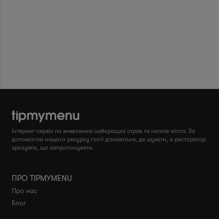
Інтернет-сервіс по виявленню найкращих страв та напоїв міста. За
допомогою нашого ресурсу гості дізнаються, де шукати, а ресторатор
зрозуміє, що запропонувати.
ПРО TIPMYMENU
Про нас
Блог