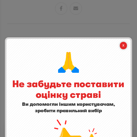


СТАНЬ ПЕРШИМ ХТО ДОДАСТЬ ВІДГУК
написати відгук
Не забудьте поставити
оцінку страві
Ви допомогли іншим користувачам,
зробити правильний вибір
ІНШІ СТРАВИ
Lupicaia Castello del Terriccio I.G.T. 2015