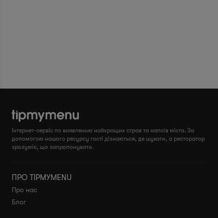
Інтернет-сервіс по виявленню найкращих страв та напоїв міста. За
допомогою нашого ресурсу гості дізнаються, де шукати, а ресторатор
зрозуміє, що запропонувати.
ПРО TIPMYMENU
Про нас
Блог