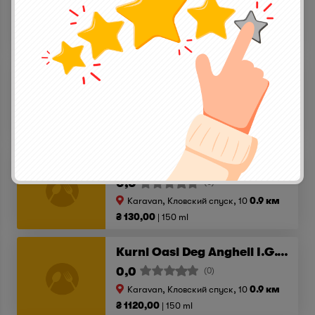
0,0
(0)
Karavan, Кловский спуск, 10
0.9 км
₴ 5990,00
750 ml
Sito Moresco Gaja D.O.C 2015
0,0
(0)
Karavan, Кловский спуск, 10
0.9 км
₴ 2800,00
750 ml
Syrah - Merlot Brotte V.d.F. 2017
0,0
(0)
Karavan, Кловский спуск, 10
0.9 км
₴ 130,00
150 ml
Kurni Oasi Deg Angheli I.G.T. 2015
0,0
(0)
Karavan, Кловский спуск, 10
0.9 км
₴ 1120,00
150 ml