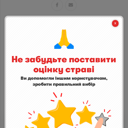


СТАНЬ ПЕРШИМ ХТО ДОДАСТЬ ВІДГУК
написати відгук
Не забудьте поставити
оцінку страві
Ви допомогли іншим користувачам,
зробити правильний вибір
ІНШІ СТРАВИ
Клюквенный морс
0,0
(0)