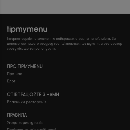
Інтернет-сервіс по виявленню найкращих страв та напоїв міста. За
допомогою нашого ресурсу гості дізнаються, де шукати, а ресторатор
зрозуміє, що запропонувати.
ПРО TIPMYMENU
Про нас
Блог
СПІВПРАЦЮЙТЕ З НАМИ
Власники ресторанів
ПРАВИЛА
Угода користувачів
Політика конфіденційності