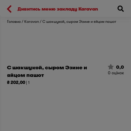
Киев
Дивитись меню закладу Karavan
Головна
Karavan
С шакшукой, сыром Эзине и яйцом пашот
0,0
С шакшукой, сыром Эзине и
0
оцінок
яйцом пашот
₴ 202,00
| 1