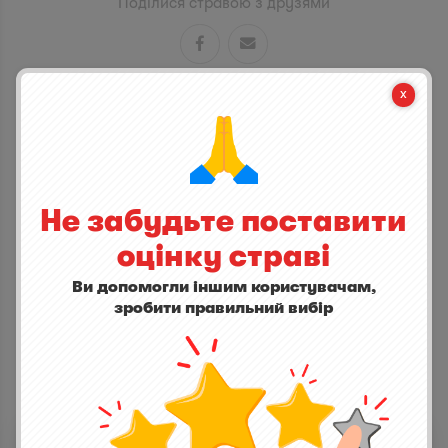
Поділися стравою з друзями


СТАНЬ ПЕРШИМ ХТО ДОДАСТЬ ВІДГУК
написати відгук
Не забудьте поставити
оцінку страві
Ви допомогли іншим користувачам,
зробити правильний вибір
ІНШІ СТРАВИ
С лососем, авокадо и кинзой