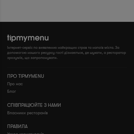
Інтернет-сервіс по виявленню найкращих страв та напоїв міста. За
допомогою нашого ресурсу гості дізнаються, де шукати, а ресторатор
зрозуміє, що запропонувати.
ПРО TIPMYMENU
Про нас
Блог
СПІВПРАЦЮЙТЕ З НАМИ
Власники ресторанів
ПРАВИЛА