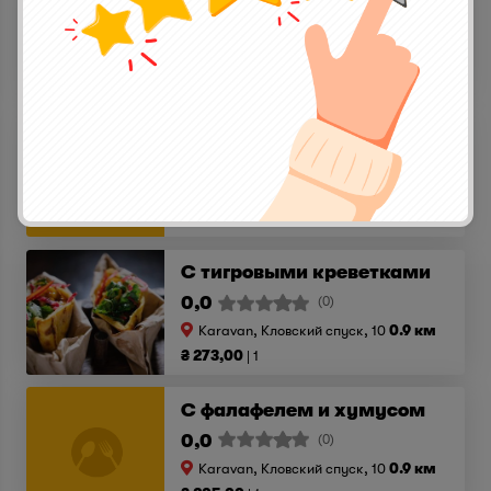
0,0
(0)
Karavan, Кловский спуск, 10
0.9 км
₴ 314,00
1
С митболами, йогуртом и корнишонами
0,0
(0)
Karavan, Кловский спуск, 10
0.9 км
₴ 223,00
1
С тигровыми креветками
0,0
(0)
Karavan, Кловский спуск, 10
0.9 км
₴ 273,00
1
С фалафелем и хумусом
0,0
(0)
Karavan, Кловский спуск, 10
0.9 км