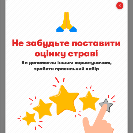


СТАНЬ ПЕРШИМ ХТО ДОДАСТЬ ВІДГУК
Не забудьте поставити
написати відгук
оцінку страві
Ви допомогли іншим користувачам,
зробити правильний вибір
ІНШІ СТРАВИ
Whitley Neil Gin "Raspberry"
0,0
(0)