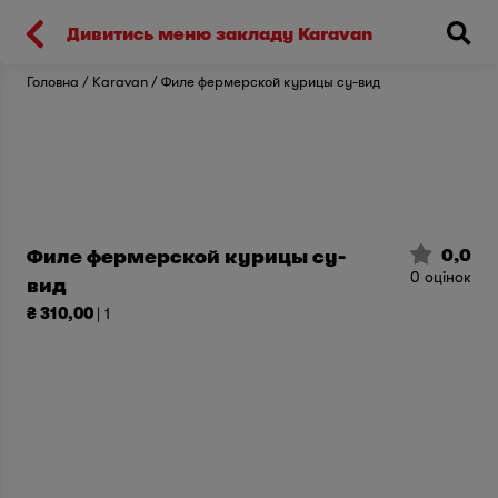
Киев
Дивитись меню закладу Karavan
Головна
Karavan
Филе фермерской курицы су-вид
0,0
Филе фермерской курицы су-
0
оцінок
вид
₴ 310,00
| 1