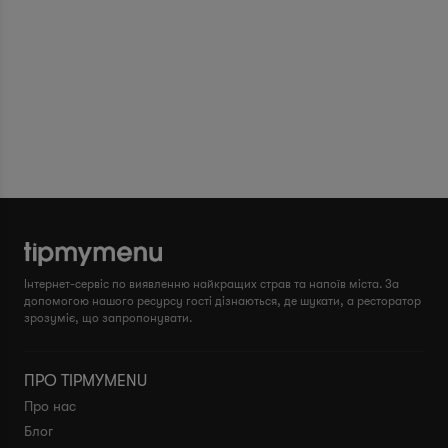
Інтернет-сервіс по виявленню найкращих страв та напоїв міста. За
допомогою нашого ресурсу гості дізнаються, де шукати, а ресторатор
зрозуміє, що запропонувати.
ПРО TIPMYMENU
Про нас
Блог