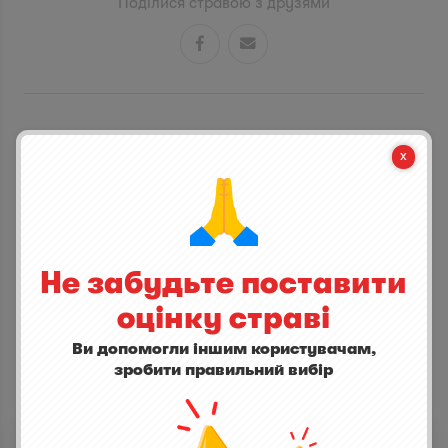
Поділися стравою з друзями


СТАНЬ ПЕРШИМ ХТО ДОДАСТЬ ВІДГУК
написати відгук
Не забудьте поставити
оцінку страві
Ви допомогли іншим користувачам,
зробити правильний вибір
ІНШІ СТРАВИ
Телячьи щечки со шпинатом и грибами