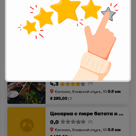
5,0
(1)
Karavan, Кловский спуск, 10
0.9 км
₴ 615,00
1
Кролик с черным трюфелем под сливочным соусом
5,0
(1)
Karavan, Кловский спуск, 10
0.9 км
₴ 627,00
1
Костный мозг с табуле
4,3
(11)
Karavan, Кловский спуск, 10
0.9 км
₴ 285,00
1
Цесарка с пюре батата и белыми грибами
0,0
(0)
Karavan, Кловский спуск, 10
0.9 км