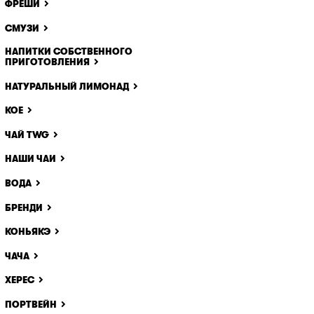
ФРЕШИ
ще одне
идалити
СМУЗИ
НАПИТКИ СОБСТВЕННОГО
ПРИГОТОВЛЕНИЯ
НАТУРАЛЬНЫЙ ЛИМОНАД
КОЕ
ЧАЙ TWG
НАШИ ЧАИ
ВОДА
БРЕНДИ
КОНЬЯКЭ
ЧАЧА
ХЕРЕС
ПОРТВЕЙН