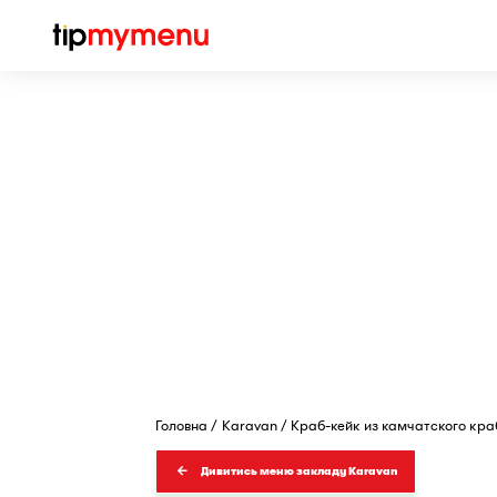
Головна
Karavan
Краб-кейк из камчатского кра
Дивитись меню закладу Karavan