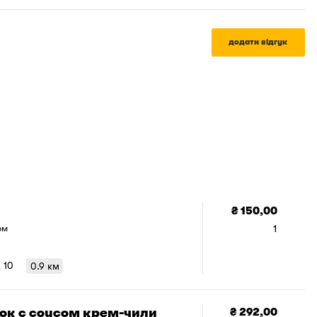
додати відгук
₴ 150,00
1
ом
, 10
0.9 км
ток с соусом крем-чили
₴ 292,00