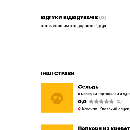
ВІДГУКИ ВІДВІДУВАЧІВ
(0)
стань першим хто додасть відгук
ІНШІ СТРАВИ
Сельдь
с молодым картофелем и лук
0,0
(0)
Karavan, Кловский спуск
Попкорн из креве