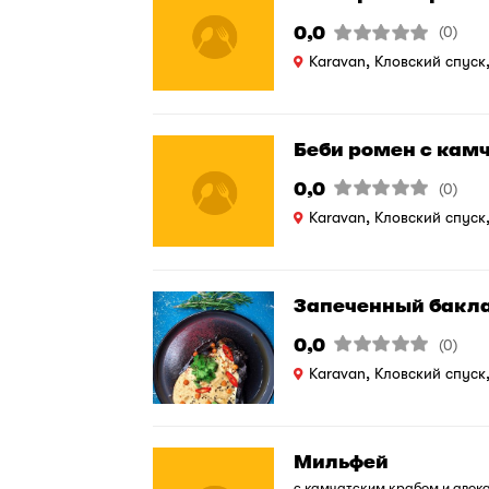
0,0
(0)
Karavan, Кловский спуск
Беби ромен с кам
0,0
(0)
Karavan, Кловский спуск
Запеченный бакл
0,0
(0)
Karavan, Кловский спуск
Мильфей
с камчатским крабом и авок