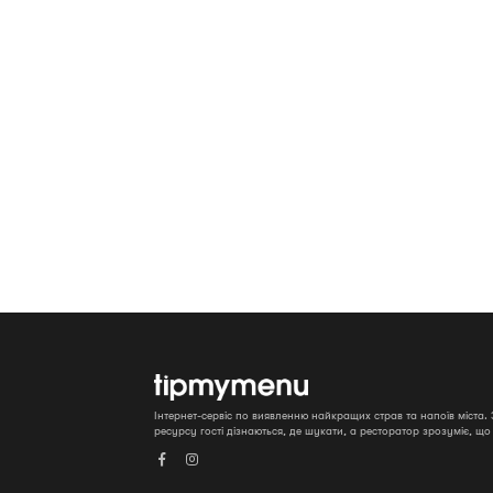
Інтернет-сервіс по виявленню найкращих страв та напоїв міста
ресурсу гості дізнаються, де шукати, а ресторатор зрозуміє, щ

