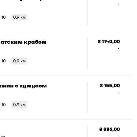
додати 
1
в
, 10
0.9 км
чатским крабом
₴ 1140,00
1
, 10
0.9 км
ажан с хумусом
₴ 155,00
1
, 10
0.9 км
₴ 886,00
1
адо