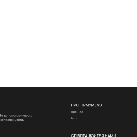
ПРО TIPMYMENU
Про нас
. За допомогою нашого
Блог
о запропонувати.
СПІВПРАЦЮЙТЕ З НАМИ