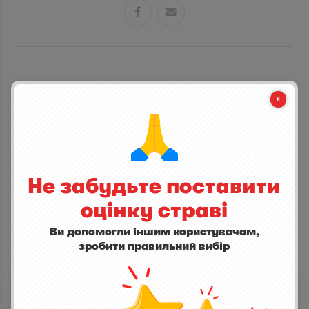


СТАНЬ ПЕРШИМ ХТО ДОДАСТЬ ВІДГУК
написати відгук
Не забудьте поставити
оцінку страві
Ви допомогли іншим користувачам,
зробити правильний вибір
ІНШІ СТРАВИ
Картофель пюре с пармезаном
0,0
(0)