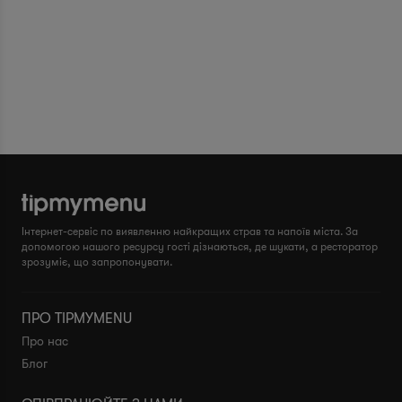
Інтернет-сервіс по виявленню найкращих страв та напоїв міста. За
допомогою нашого ресурсу гості дізнаються, де шукати, а ресторатор
зрозуміє, що запропонувати.
ПРО TIPMYMENU
Про нас
Блог