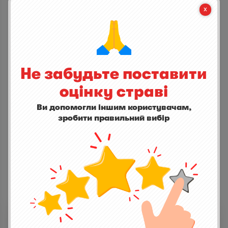


СТАНЬ ПЕРШИМ ХТО ДОДАСТЬ ВІДГУК
Не забудьте поставити
написати відгук
оцінку страві
Ви допомогли іншим користувачам,
зробити правильний вибір
ІНШІ СТРАВИ
Берн
0,0
(0)